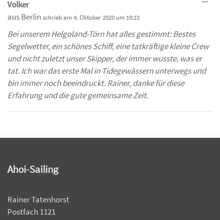
Volker
Me
aus
Berlin
schrieb am
4. Oktober 2020
um
19:23
ein
Bei unserem Helgoland-Törn hat alles gestimmt: Bestes
Segelwetter, ein schönes Schiff, eine tatkräftige kleine Crew
und nicht zuletzt unser Skipper, der immer wusste, was er
tat. Ich war das erste Mal in Tidegewässern unterwegs und
bin immer noch beeindruckt. Rainer, danke für diese
Erfahrung und die gute gemeinsame Zeit.
Ahoi-Sailing
Rainer Tatenhorst
Postfach 1121