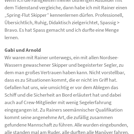
Wenn ich die Fähigkeiten meiner bisherigen Ausbilder mit
dem Tidenstand vergleiche, dann habe ich mit Rainer einen
„Spring-Flut Skipper“ kennenlernen dürfen. Professionell,
Übersichtlich, Ruhig, Didaktisch zielgerichtet, Spassig >
Bravo. Es hat Spass gemacht und ich durfte eine Menge
lernen.
Gabi und Arnold
Wir waren mit Rainer unterwegs, ein mit allen Nordsee-
Wassern gewaschener Skipper und begeisterter Segler, zu
dem man großes Vertrauen haben kann. Nicht vorstellbar,
dass es zu Situationen kommt, die er nicht im Griff hat.
Gefallen hat uns, wie umsichtig er vor dem Ablegen das
Schiff und die Sicherheit an Bord erläutert hat und dabei
auch auf Crew-Mitglieder mit wenig Segelerfahrung
eingegangen ist. Zu Rainers seemännischer Qualifikation
kommt seine angenehme Art, die zufällig zusammen
gefundene Mannschaft zu führen. Alle wurden eingebunden,
alle standen mal am Ruder, alle durften alle Manöver fahren.