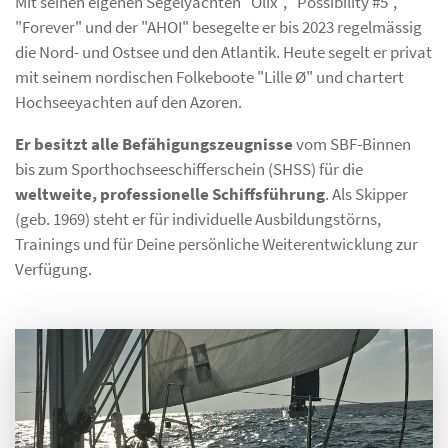
Mit seinen eigenen Segelyachten "Olix", "Possibility #5",
"Forever" und der "AHOI" besegelte er bis 2023 regelmässig
die Nord- und Ostsee und den Atlantik. Heute segelt er privat
mit seinem nordischen Folkeboote "Lille Ø" und chartert
Hochseeyachten auf den Azoren.
Er besitzt alle Befähigungszeugnisse
vom SBF-Binnen
bis zum Sporthochseeschifferschein (SHSS) für die
weltweite, professionelle Schiffsführung
. Als Skipper
(geb. 1969) steht er für individuelle Ausbildungstörns,
Trainings und für Deine persönliche Weiterentwicklung zur
Verfügung.