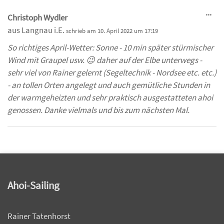
Die
...
Christoph Wydler
Me
aus
Langnau i.E.
schrieb am
10. April 2022
um
17:19
ein
So richtiges April-Wetter: Sonne - 10 min später stürmischer
Wind mit Graupel usw. 😉 daher auf der Elbe unterwegs -
sehr viel von Rainer gelernt (Segeltechnik - Nordsee etc. etc.)
- an tollen Orten angelegt und auch gemütliche Stunden in
der warmgeheizten und sehr praktisch ausgestatteten ahoi
genossen. Danke vielmals und bis zum nächsten Mal.
Ahoi-Sailing
Rainer Tatenhorst