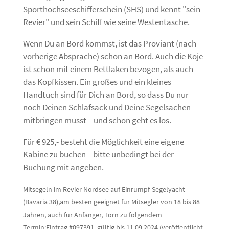
Sporthochseeschifferschein (SHS) und kennt "sein
Revier" und sein Schiff wie seine Westentasche.
Wenn Du an Bord kommst, ist das Proviant (nach
vorherige Absprache) schon an Bord. Auch die Koje
ist schon mit einem Bettlaken bezogen, als auch
das Kopfkissen. Ein großes und ein kleines
Handtuch sind für Dich an Bord, so dass Du nur
noch Deinen Schlafsack und Deine Segelsachen
mitbringen musst – und schon geht es los.
Für € 925,- besteht die Möglichkeit eine eigene
Kabine zu buchen – bitte unbedingt bei der
Buchung mit angeben.
Mitsegeln im Revier Nordsee auf Einrumpf-Segelyacht
(Bavaria 38),am besten geeignet für Mitsegler von 18 bis 88
Jahren, auch für Anfänger, Törn zu folgendem
Termin:Eintrag #097391, gültig bis 11.09.2024 (veröffentlicht